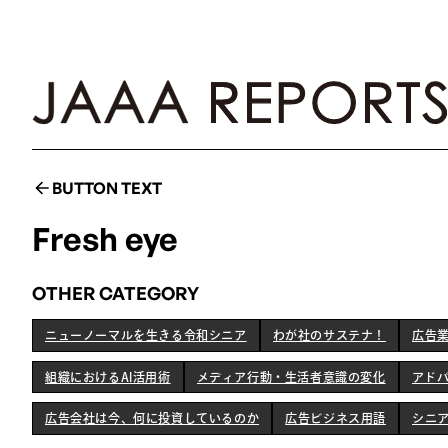
BUTTON TEXT
Fresh eye
OTHER CATEGORY
ニューノーマルを生きる令和シニア
わが社のサステナ！
広告
ニューノーマルを生きる令和シニア
わが社のサステナ！
広告
組織におけるAI活用術
メディア行動・生活者意識の変化
アド
組織におけるAI活用術
メディア行動・生活者意識の変化
アド
広告会社は今、何に投資しているのか
広告ビジネス用語
シニ
広告会社は今、何に投資しているのか
広告ビジネス用語
シニ