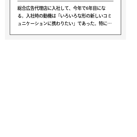
総合広告代理店に入社して、今年で6年目にな
る。入社時の動機は「いろいろな形の新しいコミ
ュニケーションに携わりたい」であった。特に広
告が好きということではなく、人の生活の中心に
あるコミュニケーションに携わることが面白そう
と感じたからだ。
LATEST POSTS