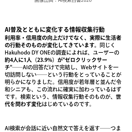
画像出典：AI検索白書2026
AI普及とともに変化する情報収集行動
利用率・信用度の向上だけでなく、実際に生活者
の行動そのものが変化してきています。
同じく
Hakuhodo DY ONEの調査によれば、ユーザーの
約4人に1人（23.9%）が"ゼロクリックサー
チ"
──AIの回答だけで完結し、Webサイトを一
切訪問しない──という行動をとっていることが
明らかになりました。信用度が若年層と並んだ令
和シニアも、この流れに確実に加わっているはず
です。検索という、情報収集行動そのものが、
世
代を問わず変化
はじめているのです。
AI検索が会話に近い自然文で答えを返す──つま