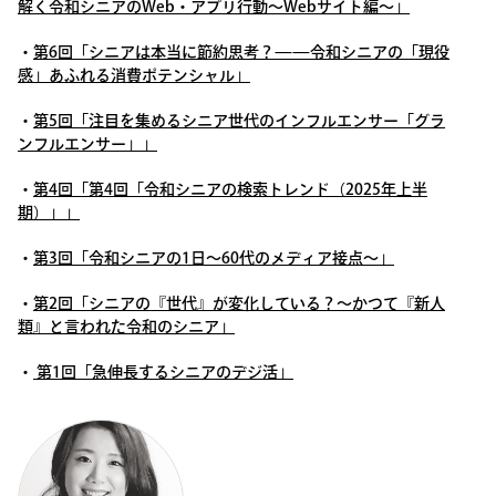
解く令和シニアのWeb・アプリ行動〜Webサイト編〜」
・
第6回「シニアは本当に節約思考？——令和シニアの「現役
感」あふれる消費ポテンシャル」
・
第5回「注目を集めるシニア世代のインフルエンサー「グラ
ンフルエンサー」」
・
第4回「第4回「令和シニアの検索トレンド（2025年上半
期）」」
・
第3回「令和シニアの1日〜60代のメディア接点〜」
・
第2回「シニアの『世代』が変化している？〜かつて『新人
類』と言われた令和のシニア」
・
第1回「急伸長するシニアのデジ活」