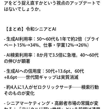
アをどう捉え直すかという視点のアップデートで
はないでしょうか。
【まとめ】令和シニアとAI
- 生成AI利用率：50〜60代も1年で約2倍（プライ
ベート15%→34%、仕事・学業12%→26%）
- AI検索利用率：8か月で3.5倍に急増。40〜60代
の伸びが顕著
- 生成AIへの信用度：50代+13.6pt、60代
+8.6pt──世代間ギャップは実質消滅
- 約4人に1人がゼロクリックサーチ──検索行動
そのものが変化
- シニアマーケティング・高齢者市場の常識が変