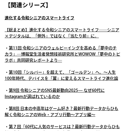
【関連シリーズ】
進化する令和シニアのスマートライフ
【総まとめ】進化する令和シニアのスマートライフ――シニア
×デジタルは、「例外」ではなく「当たり前」に。
・
第11回 令和シニアのウェルビーイングを高める「夢中のチ
カラ」―博報堂生活者発想技術研究所とWOWOW「夢中のトビ
ラボ」共同研究レポートより―
・
第10回「シルバー」を超えて、「ゴールデン」へ。～人生
100年時代、デバイスを「翼」に変えるスマートライフ進化論
・
第9回 令和シニアのSNS最新動向2025— なぜ60代に
Instagramが選ばれているのか
・
第8回 日本の中高年はゲーム好き？最新行動データからひも
解く令和シニアのWeb・アプリ行動〜アプリ編〜
・
第７回「60代に人気のサービスは？最新行動データからひも