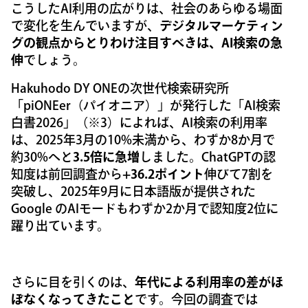
こうしたAI利用の広がりは、社会のあらゆる場面
で変化を生んでいますが、
デジタルマーケティン
グの観点からとりわけ注目すべきは、AI検索の急
伸
でしょう。
Hakuhodo DY ONEの次世代検索研究所
「piONEer（パイオニア）」が発行した「AI検索
白書2026」（※3）によれば、AI検索の利用率
は、2025年3月の10%未満から、わずか8か月で
約30%へと
3.5倍に急増
しました。ChatGPTの認
知度は前回調査から
+36.2ポイント
伸びて7割を
突破し、2025年9月に日本語版が提供された
Google のAIモードもわずか2か月で認知度2位に
躍り出ています。
さらに目を引くのは、
年代による利用率の差がほ
ぼなくなってきたこと
です。今回の調査では