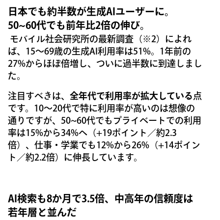
日本でも約半数が生成AIユーザーに。
50~60代でも前年比2倍の伸び。
モバイル社会研究所の最新調査（※2）によれ
ば、15〜69歳の生成AI利用率は51%。1年前の
27%からほぼ倍増し、ついに過半数に到達しまし
た。
注目すべきは、
全年代で利用率が拡大している
点
です。10〜20代で特に利用率が高いのは想像の
通りですが、50~60代でもプライベートでの利用
率は15%から34%へ（+19ポイント／約2.3
倍）、仕事・学業でも12%から26%（+14ポイン
ト／約2.2倍）に伸長しています。
AI検索も8か月で3.5倍、中高年の信頼度は
若年層と並んだ