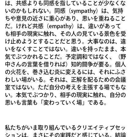
は、共感よりも同感を指していることが少なくな
いのかもしれない。同感（sympathy）は、気持
ちや意見の近さに重心があり、思いを重ねること
だ。けれど共感（empathy）は、違いがあって
も相手の現実に触れ、その人の見ている景色を受
け止めようとすることだと思う。大事なのは、違
いをなくすことではない。違いを持ったまま、本
気でぶつかれることだ。予定調和ではなく、（野
中さんの言葉を借りれば）知的闘争が要る。個人
の火花を、巻き込む炎に変えるには、それにふさ
わしい場がいる。それは、正解を配るための会議
室ではない。ただ自分の考えを主張する場でもな
い。本気でぶつかり、相手の現実に触れ、自分の
思いも言葉も「変わっていく場」である。
私たちがいま取り組んでいるクリエイティブセッ
ションは、まさにその実践だと感じている。結論