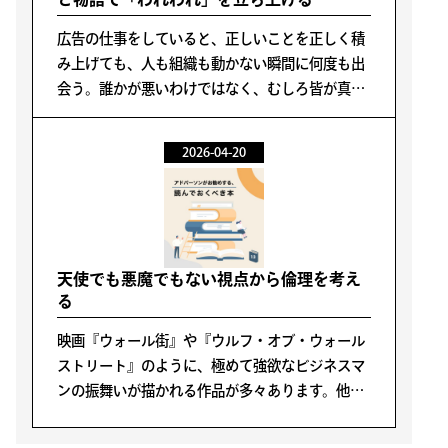
広告の仕事をしていると、正しいことを正しく積
み上げても、人も組織も動かない瞬間に何度も出
会う。誰かが悪いわけではなく、むしろ皆が真面
目に、合理的に進めようとするほど、現場の感度
や主体性が細ってしまうことがある。
2026-04-20
天使でも悪魔でもない視点から倫理を考え
る
映画『ウォール街』や『ウルフ・オブ・ウォール
ストリート』のように、極めて強欲なビジネスマ
ンの振舞いが描かれる作品が多々あります。他
方、『素晴らしき哉、人生！』、『未来は今』の
主人公のように善意や正義感あふれるビジネスマ