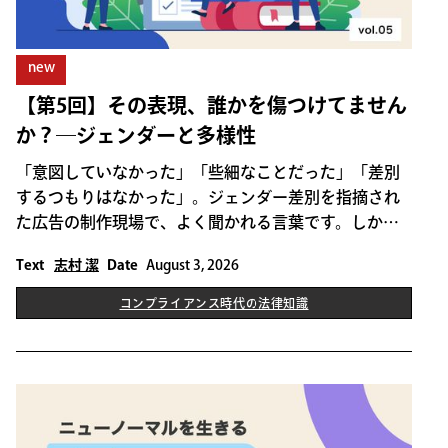
new
【第5回】その表現、誰かを傷つけてません
か？―ジェンダーと多様性
「意図していなかった」「些細なことだった」「差別
するつもりはなかった」。ジェンダー差別を指摘され
た広告の制作現場で、よく聞かれる言葉です。しかし
現在の評価軸は、「意図」ではなく「影響」に移って
Text
志村 潔
Date
August 3, 2026
います。
コンプライアンス時代の法律知識
THIS IS SOME TEXT INSIDE OF A DIV BLOCK.
コンプライアンス時代の法律知識