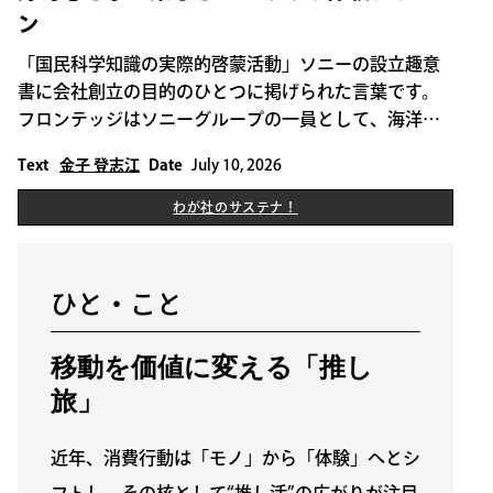
ン
「国民科学知識の実際的啓蒙活動」ソニーの設立趣意
書に会社創立の目的のひとつに掲げられた言葉です。
フロンテッジはソニーグループの一員として、海洋プ
ラごみ対策を目的とする清掃活動や小児がんと向き合
Text
金子 登志江
Date
July 10, 2026
う子どもたちへの支援といったソニーの社会貢献活動
に参加すると同時に、業務としても教育支援活動をサ
わが社のサステナ！
THIS IS SOME TEXT INSIDE OF A DIV BLOCK.
ポートしてきました。
わが社のサステナ！
ひと・こと
移動を価値に変える「推し
旅」
近年、消費行動は「モノ」から「体験」へとシ
フトし、その核として“推し活”の広がりが注目