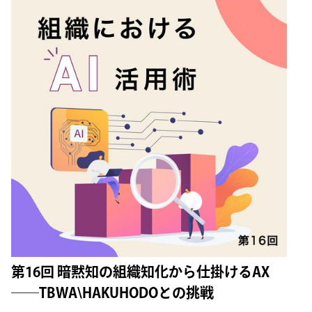
第16回 暗黙知の組織知化から仕掛けるAX
──TBWA\HAKUHODOとの挑戦