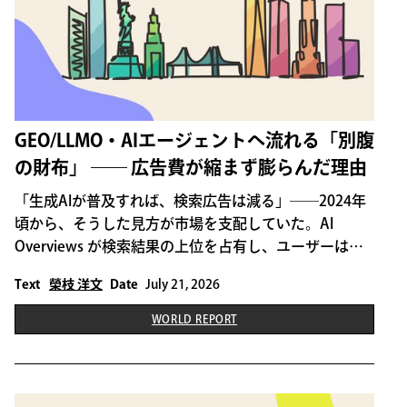
GEO/LLMO・AIエージェントへ流れる「別腹
の財布」 ―― 広告費が縮まず膨らんだ理由
「生成AIが普及すれば、検索広告は減る」――2024年
頃から、そうした見方が市場を支配していた。AI
Overviews が検索結果の上位を占有し、ユーザーは企
業サイトやデジタル広告をクリックしなくなる。いわ
Text
榮枝 洋文
Date
July 21, 2026
ゆる「ゼロクリック検索」が進み、広告露出の課金は
痩せていく。そのはずだった。
WORLD REPORT
THIS IS SOME TEXT INSIDE OF A DIV BLOCK.
WORLD REPORT