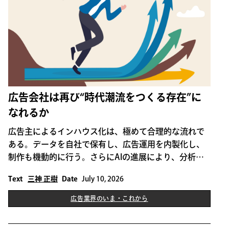
広告会社は再び“時代潮流をつくる存在”に
なれるか
広告主によるインハウス化は、極めて合理的な流れで
ある。データを自社で保有し、広告運用を内製化し、
制作も機動的に行う。さらにAIの進展により、分析や
制作のハードルは大きく下がり、「できること」は確
Text
三神 正樹
Date
July 10, 2026
実に企業側へ移っている。この流れ自体を否定するこ
とには意味がない。
広告業界のいま・これから
THIS IS SOME TEXT INSIDE OF A DIV BLOCK.
広告業界のいま・これから