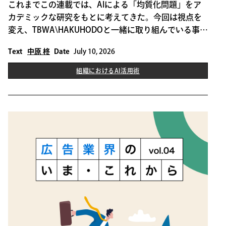
これまでこの連載では、AIによる「均質化問題」をア
カデミックな研究をもとに考えてきた。今回は視点を
変え、TBWA\HAKUHODOと一緒に取り組んでいる事例
から、この問題への思考を深めたい。今日のキーワー
Text
中原 柊
Date
July 10, 2026
ドは「暗黙知の形式知化」、そしてその先にある「組
織知化」だ。
組織におけるAI活用術
THIS IS SOME TEXT INSIDE OF A DIV BLOCK.
組織におけるAI活用術