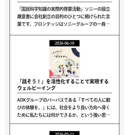
「国民科学知識の実際的啓蒙活動」ソニーの設立
趣意書に会社創立の目的のひとつに掲げられた言
葉です。フロンテッジはソニーグループの一員と
して、海洋プラごみ対策を目的とする清掃活動や
小児がんと向き合う子どもたちへの支援といった
2026-06-10
ソニーの社会貢献活動に参加すると同時に、業務
としても教育支援活動をサポートしてきました。
「話そう！」を活性化することで実現する
ウェルビーイング
ADKグループのパーパスである「すべての人に歓
びの体験を。」には、社会をより良い方向へ導く
ために私たちには何ができるか、という強い思い
が込められています。 “歓びの体験”は、健やかな
社会や多様性が尊重される環境があってこそ育ま
2026-05-11