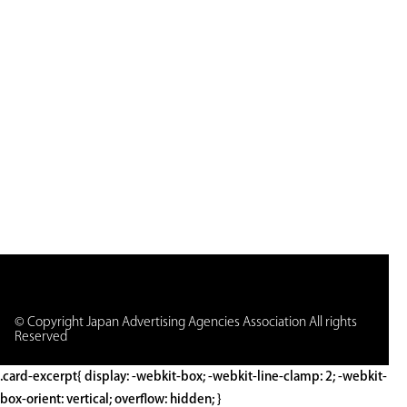
© Copyright Japan Advertising Agencies Association All rights
Reserved
.card-excerpt{ display: -webkit-box; -webkit-line-clamp: 2; -webkit-
box-orient: vertical; overflow: hidden; }