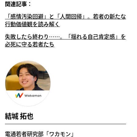
関連記事：
「感情汚染回避」と「人間回帰」。若者の新たな
行動価値観を読み解く
失敗したら終わり……。「揺れる自己肯定感」を
必死に守る若者たち
結城 拓也
電通若者研究部「ワカモン」