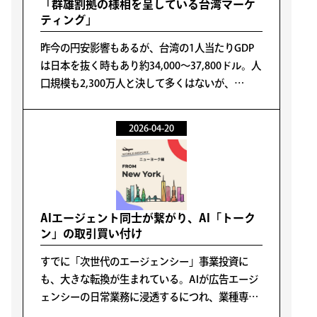
「群雄割拠の様相を呈している台湾マーケ
ティング」
昨今の円安影響もあるが、台湾の1人当たりGDP
は日本を抜く時もあり約34,000〜37,800ドル。人
口規模も2,300万人と決して多くはないが、
WEB、特にスマホのリテラシーは非常に高く、若
い人から年配の方までSNSやECを活用した消費行
2026-04-20
動が深く浸透している。
AIエージェント同士が繋がり、AI「トーク
ン」の取引買い付け
すでに「次世代のエージェンシー」事業投資に
も、大きな転換が生まれている。AIが広告エージ
ェンシーの日常業務に浸透するにつれ、業種専門
「AIエージェント」が登場し、それらが他のAIエ