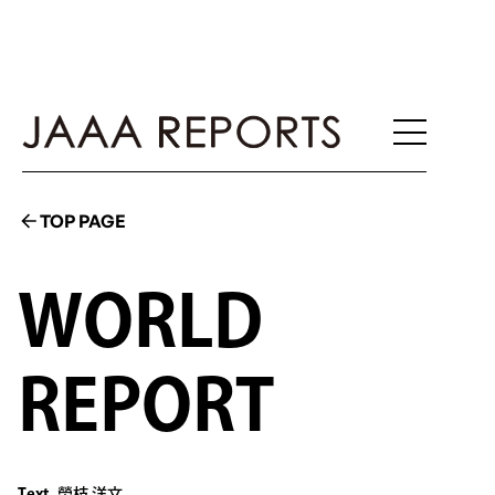
TOP PAGE
WORLD
REPORT
Text
榮枝 洋文