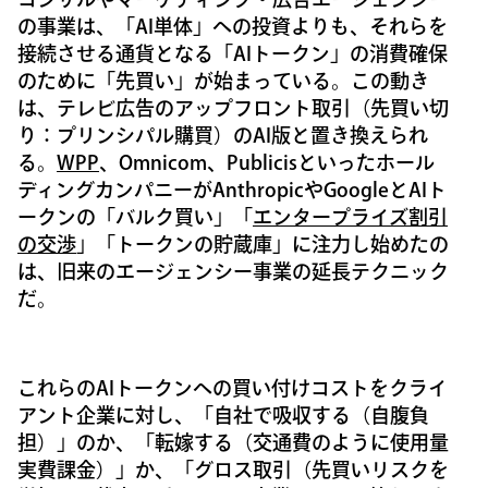
の事業は、「AI単体」への投資よりも、それらを
接続させる通貨となる「AIトークン」の消費確保
のために「先買い」が始まっている。この動き
は、テレビ広告のアップフロント取引（先買い切
り：プリンシパル購買）のAI版と置き換えられ
る。
WPP
、Omnicom、Publicisといったホール
ディングカンパニーがAnthropicやGoogleとAIト
ークンの「バルク買い」「
エンタープライズ割引
の交渉
」「トークンの貯蔵庫」に注力し始めたの
は、旧来のエージェンシー事業の延長テクニック
だ。
これらのAIトークンへの買い付けコストをクライ
アント企業に対し、「自社で吸収する（自腹負
担）」のか、「転嫁する（交通費のように使用量
実費課金）」か、「グロス取引（先買いリスクを