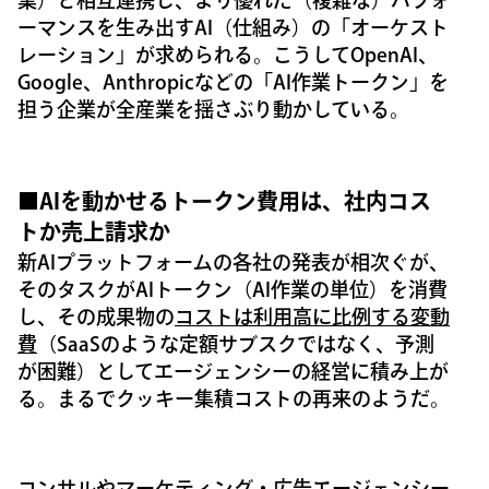
業）と相互連携し、より優れた（複雑な）パフォ
ーマンスを生み出すAI（仕組み）の「オーケスト
レーション」が求められる。こうしてOpenAI、
Google、Anthropicなどの「AI作業トークン」を
担う企業が全産業を揺さぶり動かしている。
■AIを動かせるトークン費用は、社内コス
トか売上請求か
新AIプラットフォームの各社の発表が相次ぐが、
そのタスクがAIトークン（AI作業の単位）を消費
し、その成果物の
コストは利用高に比例する変動
費
（SaaSのような定額サブスクではなく、予測
が困難）としてエージェンシーの経営に積み上が
る。まるでクッキー集積コストの再来のようだ。
コンサルやマーケティング・広告エージェンシー