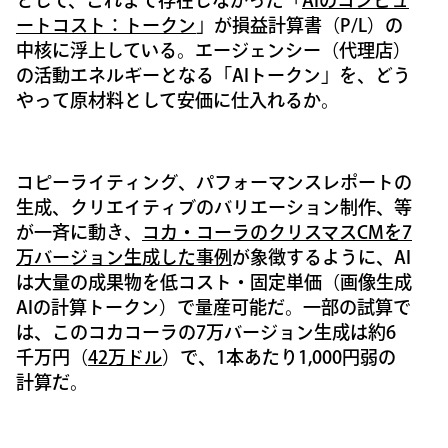
として、これまで存在しなかった「
AIのコンピュ
ートコスト：トークン
」が損益計算書（P/L）の
中核に浮上している。エージェンシー（代理店）
の活動エネルギーとなる「AIトークン」を、どう
やって原材料として安価に仕入れるか。
コピーライティング、パフォーマンスレポートの
生成、クリエイティブのバリエーション制作、等
が一斉に動き、
コカ・コーラのクリスマスCMを7
万バージョン生成した事例
が象徴するように、AI
は大量の成果物を低コスト・固定単価（画像生成
AIの計算トークン）で量産可能だ。一部の試算で
は、このコカコーラの7万バージョン生成は約6
千万円（
42万ドル
）で、1本あたり1,000円弱の
計算だ。