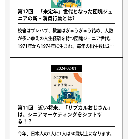
第12回 「未定年」世代となった団塊ジュ
ニアの新・消費行動とは?
校舎はプレハブ、教室はぎゅうぎゅう詰め、人数
が多いゆえの人生経験を持つ団塊ジュニア世代。
1971年から1974年に生まれ、毎年の出生数は200
万人にも上り、合計800万人を超える人口ボリュ
ームゾーンです。そんな彼らは2024年、50歳から
2024-02-01
53歳を迎えます。企業戦士としては60歳定年まで
10年を切り、「60歳以降をどう生きるか」を考え
る「未定年世代」となりました。
第11回 近い将来、「サブカルおじさん」
は、シニアマーケティングをシフトす
る！？
今年、日本人の2人に1人は50歳以上になります。