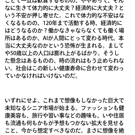
ことで一旦は歓喜するものの、ややあって、そん
なに生きて体力的に大丈夫？経済的に大丈夫？と
いう不安が押し寄せた。これで体力的な不安はな
くなるものの、120年まで活動する時、経済的に
はどうなるのか？働かなきゃならなくても働く場
所はあるのか、AIが人間にとって変わる時代、本
当に大丈夫なのかという恐怖が生まれる。まして
や50歳以上の人口は膨れ上がるばかり。そうし
た懸念はあるものの、時の流れはもう止められな
い。社会はこの新しい健康寿命に合わせて変わっ
ていかなければいけないのだ。
いずれにせよ、これまで想像もしなかった巨大で
未知なるシニア市場が始まる。ファッションも健
康美容も、旅行や習い事などの趣味も、いや住居
も流通も何もかもが予想もつかない拡大を見せる
こと、今から想定すべきなのだ。まさに想像を絶