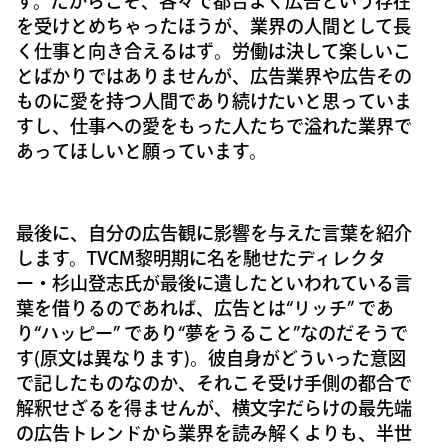
す。だからこそ、各々で都合よく広告という存在
を受けとめちゃったほうが、業界の人間として長
く仕事と向き合えるはず。労働は決して楽しいこ
とばかりではありませんが、広告業界や広告その
ものに愛を持つ人間であり続けたいと思っていま
すし、仕事への愛をもった人たちで溢れた業界で
あってほしいと願っています。
最後に、自分の広告観に影響を与えた言葉を紹介
します。TVCM黎明期に名を馳せたディレクタ
ー・杉山登志氏が最後に遺したといわれている言
葉を借りるのであれば、広告とは“リッチ” であ
り“ハッピー” であり“夢をうること”なのだそうで
す(原文は異なります)。彼自身がどういった意図
で記したものなのか、それこそ受け手側の都合で
解釈せざるを得ませんが、横文字だらけの最先端
の広告トレンドから業界を読み解くよりも、半世