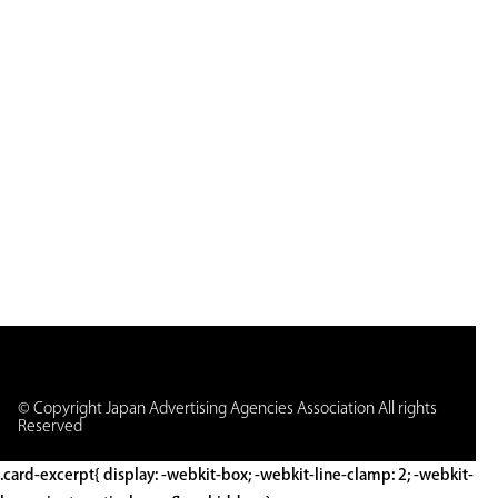
© Copyright Japan Advertising Agencies Association All rights
Reserved
.card-excerpt{ display: -webkit-box; -webkit-line-clamp: 2; -webkit-