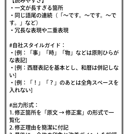
【読みやすさ】
・一文が長すぎる箇所
・同じ語尾の連続（「〜です。〜です。〜で
す。」など）
・冗長な表現や二重表現
#自社スタイルガイド：
・[例：「事」「時」「物」などは原則ひらが
な表記]
・[例：西暦表記を基本とし、和暦は併記しな
い]
・[例：「！」「？」のあとは全角スペースを
入れない]
#出力形式：
1. 修正箇所を「原文 → 修正案」の形式で一
覧化
2. 修正理由を簡潔に付記