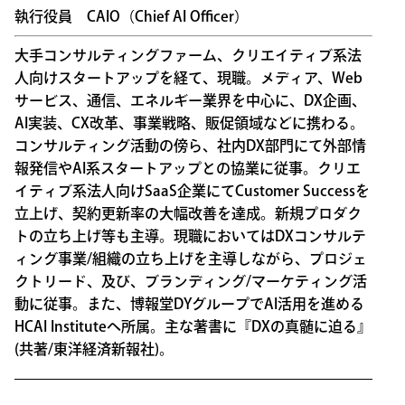
執行役員 CAIO（Chief AI Officer）
大手コンサルティングファーム、クリエイティブ系法
人向けスタートアップを経て、現職。メディア、Web
サービス、通信、エネルギー業界を中心に、DX企画、
AI実装、CX改革、事業戦略、販促領域などに携わる。
コンサルティング活動の傍ら、社内DX部門にて外部情
報発信やAI系スタートアップとの協業に従事。クリエ
イティブ系法人向けSaaS企業にてCustomer Successを
立上げ、契約更新率の大幅改善を達成。新規プロダク
トの立ち上げ等も主導。現職においてはDXコンサルテ
ィング事業/組織の立ち上げを主導しながら、プロジェ
クトリード、及び、ブランディング/マーケティング活
動に従事。また、博報堂DYグループでAI活用を進める
HCAI Instituteへ所属。主な著書に『DXの真髄に迫る』
(共著/東洋経済新報社)。