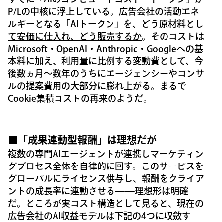
P/Lの中核に浮上している。広告会社の活動エネ
ルギーとなる「AIトークン」を、
どう原材料とし
て安価に仕入れ、どう販売するか
。そのコストは
Microsoft・OpenAI・Anthropic・Googleへの基
本料に加え、利用量に比例する変動費として、今
後数ヵ月〜数年のうちにエージェンシーやコンサ
ルの提案費用の大部分に膨れ上がる。まるで
Cookie集積コストの再来のようだ。
■「成果連動型報酬」は理想だが
複数の専門AIエージェントが連携しマーケティン
グプロセス全体を自律的に回す。このサービスを
グローバルにライセンス供与し、報酬をクライア
ントの成長率に連動させる——理想形は明確
だ。ところが実コスト構造として見ると、現在の
広告会社のAI収益モデルは下記の4つに収斂す