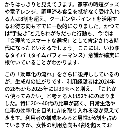
からはっきりと見えてきます。家事の時短グッズ
や電子レンジ、調理済み食品を抵抗なく受け入れ
る人は8割を超え、クーポンやポイントを活用す
るお得志向もすでに一般的になりました。かつて
は“手抜き”と見られがちだった行動も、今では
「合理的でスマートな選択」として肯定される時
代になったといえるでしょう。ここには、いわゆ
る
タイパ（タイムパフォーマンス）意識
が確実に
根付いていることがわかります。
この「効率化の流れ」をさらに後押ししているの
が、生成AIの拡がりです。利用経験者は2024年
の28％から2025年には39％へと増え、「これか
ら使ってみたい」と考える人は52％にのぼりま
した。特に20〜40代の比率が高く、日常生活や
仕事の効率化を目的にAIを取り入れる姿が見えて
きます。利用者の構成をみると男性が6割を占め
ていますが、女性の利用意向も4割を超えてお