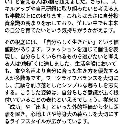
い」と答える人は6割を超えました。さらに、ス
キルアップや自己研鑽に取り組みたいと考える人
も半数以上にのぼります。これらはまさに
自分投
資意識
の高まりを示しており、忙しい中でも未来
の自分を育てたいという気持ちがうかがえます。
その根底には、「自分らしく生きたい」という価
値観があります。ファッションを通じて個性を表
現し、自分らしくいられるものを選びたいと考え
る人は9割近くに達しました。生活全般において
も、富や名声より自分に合った生き方を優先する
人が多数派です。ワークライフバランスを大切に
し、無駄を削ぎ落としたシンプルな暮らしを志向
する。こうした姿勢は、
自分らしさ意識
が広く根
付いていることの表れといえるでしょう。従来の
「成功」や「出世」といった外的評価から少し距
離を置き、心地よさや等身大の暮らしを大切にす
るライフスタイルが広がっています。