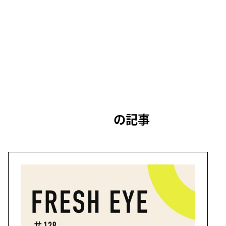
の記事
八木 孝介