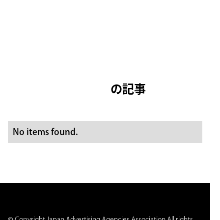
の記事
林 龍太郎
No items found.
© Copyright Japan Advertising Agencies Association All rights